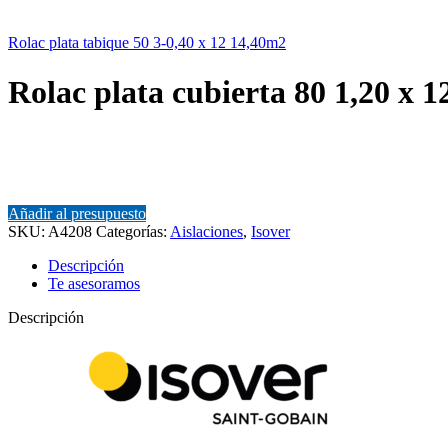
Rolac plata tabique 50 3-0,40 x 12 14,40m2
Rolac plata cubierta 80 1,20 x 
Añadir al presupuesto
SKU:
A4208
Categorías:
Aislaciones
,
Isover
Descripción
Te asesoramos
Descripción