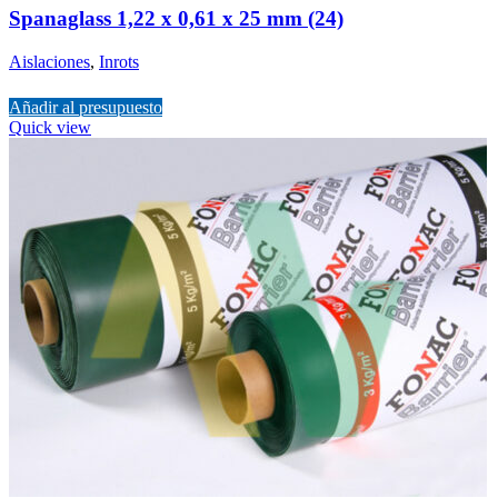
Spanaglass 1,22 x 0,61 x 25 mm (24)
Aislaciones
,
Inrots
Añadir al presupuesto
Quick view