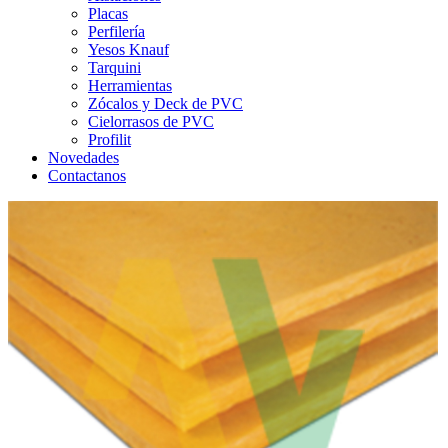
Placas
Perfilería
Yesos Knauf
Tarquini
Herramientas
Zócalos y Deck de PVC
Cielorrasos de PVC
Profilit
Novedades
Contactanos