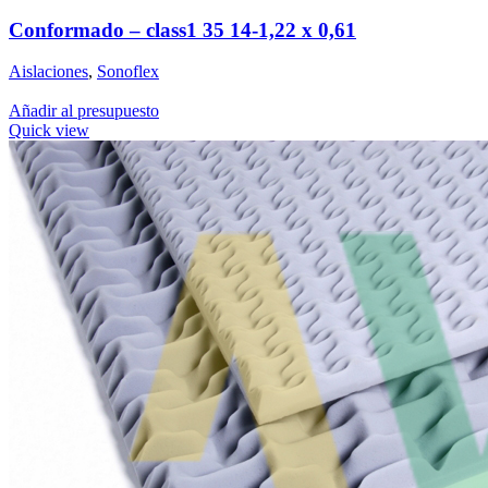
Conformado – class1 35 14-1,22 x 0,61
Aislaciones
,
Sonoflex
Añadir al presupuesto
Quick view