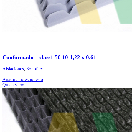
Conformado – class1 50 10-1,22 x 0,61
Aislaciones
,
Sonoflex
Añadir al presupuesto
Quick view