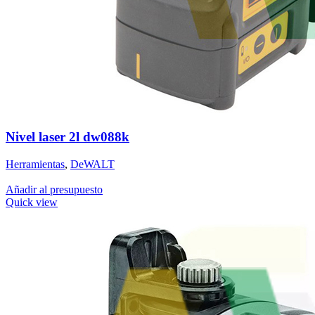
Nivel laser 2l dw088k
Herramientas
,
DeWALT
Añadir al presupuesto
Quick view