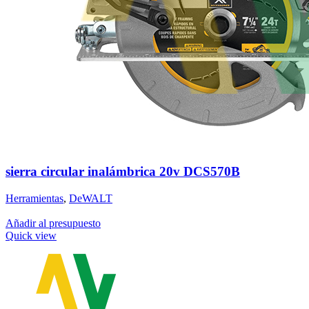
sierra circular inalámbrica 20v DCS570B
Herramientas
,
DeWALT
Añadir al presupuesto
Quick view