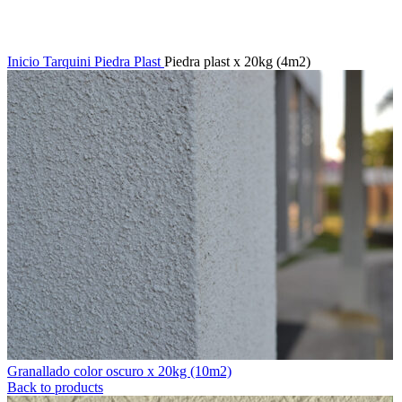
Inicio
Tarquini
Piedra Plast
Piedra plast x 20kg (4m2)
Granallado color oscuro x 20kg (10m2)
Back to products