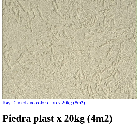
Raya 2 mediano color claro x 20kg (8m2)
Piedra plast x 20kg (4m2)