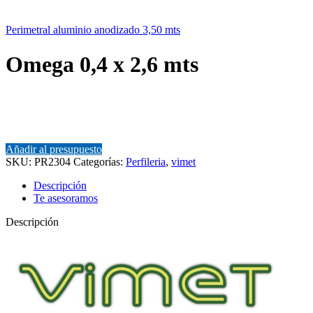
Perimetral aluminio anodizado 3,50 mts
Omega 0,4 x 2,6 mts
Añadir al presupuesto
SKU:
PR2304
Categorías:
Perfileria
,
vimet
Descripción
Te asesoramos
Descripción